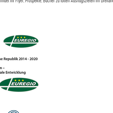
indet Ihr Flyer, Prospekte, Bücher zu tollen Ausflugszielen im Dreilän