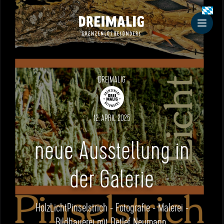
Dreimalig
Men
DREIMALIG
12. APRIL 2025
neue Ausstellung in
der Galerie
HolzLichtPinselstrich - Fotografie - Malerei -
Bildhauerei mit Detlef Neumann,