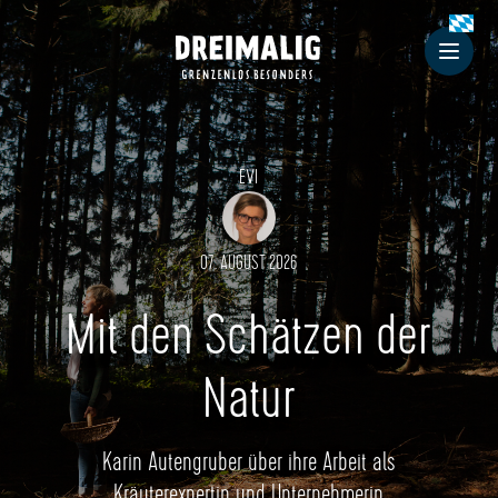
Dreimalig
Men
EVI
07. AUGUST 2026
Mit den Schätzen der
Natur
Karin Autengruber über ihre Arbeit als
Kräuterexpertin und Unternehmerin