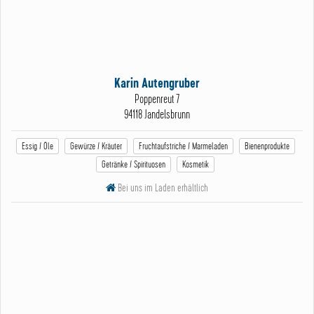
mit Detlef Neumann, mARTinaneumann, Fiete Wassmann
WEITERLESEN
Karin Autengruber
Poppenreut 7
94118 Jandelsbrunn
Essig / Öle
Gewürze / Kräuter
Fruchtaufstriche / Marmeladen
Bienenprodukte
Getränke / Spirituosen
Kosmetik
Bei uns im Laden erhältlich