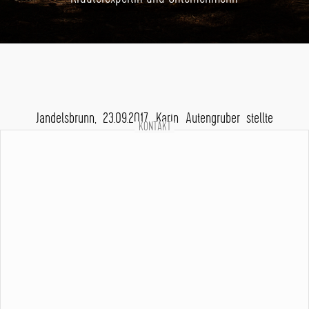
Jandelsbrunn, 23.09.2017. Karin Autengruber stellte
KONTAKT
ich mir ganz anders vor. Mit ausgebleichtem
Leinenkleid, ungeschminktem Gesicht und langen
Haaren – eben ein bisschen öko oder wie man sich
halt eine Kräuterexpertin vorstellt. Wie ich mir so
jemand vorstellte. Klischees halt.
Karin Autengruber ist blond, hat kurze Haare, trägt
dezentes Makeup. Jeanshose, weißes T-Shirt,
Schmuck und eine grüne Strickjacke. Sie lächelt
viel, nicht laut, ein angenehmes beruhigendes