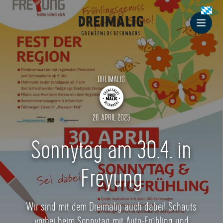
Dreimalig
Men
DREIMALIG
26. APRIL 2023
Sonnytag am 30.4. in
Freyung
Wir sind mit dem Dreimalig auch dabei! Schauts
vorbei beim Sonnytag mit Auto-Frühling und