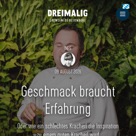
Dreimalig
Men
INES
09. AUGUST 2026
Geschmack braucht
Erfahrung
Oder wie ein schlechtes Kracherl die Inspiration
zu einem guten Kracherl wird