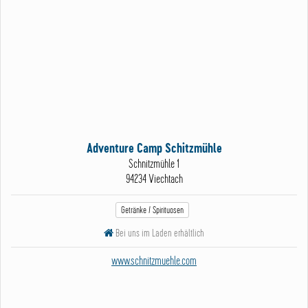
Betriebsurlaub Dreimalig
Vom 15.8. bis zum 31.8. hat das Dreimalig geschlossen
WEITERLESEN
Adventure Camp Schitzmühle
Schnitzmühle 1
94234 Viechtach
Getränke / Spirituosen
Bei uns im Laden erhältlich
www.schnitzmuehle.com