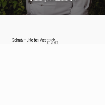
Schnitzmühle bei Viechtach
KONTAKT
Wellness und Adventure Camp. Ein Konzept, das
funktioniert. Das haben sich die Nielson Brothers
sehr gut überlegt. Hier spürt man die feinfühlige
Mischung aus dänischer Leichtigkeit und liebevoller
ostbayerischer Verwurzelung.
Das urige Gasthaus, eine ehemalige
Dachschindelschnitzerei und späteres Sägewerk,
liegt in einer Senke des bayerischen Waldes,