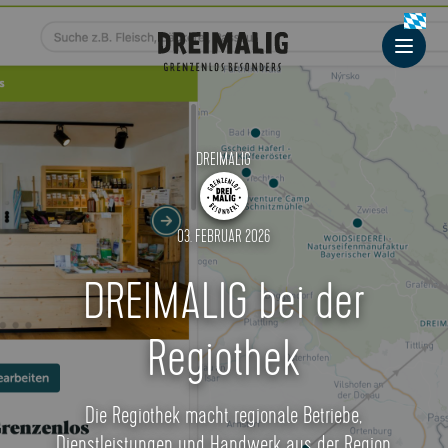
Dreimalig
Men
DREIMALIG
03. FEBRUAR 2026
DREIMALIG bei der
Regiothek
Die Regiothek macht regionale Betriebe,
Dienstleistungen und Handwerk aus der Region