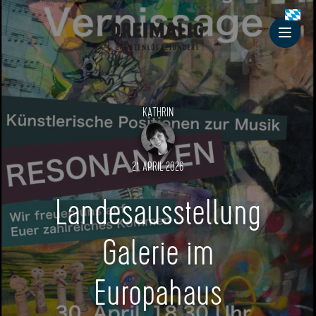
Dreimalig
Men
KATHRIN
21. APRIL 2026
Landesausstellung
Galerie im
Europahaus