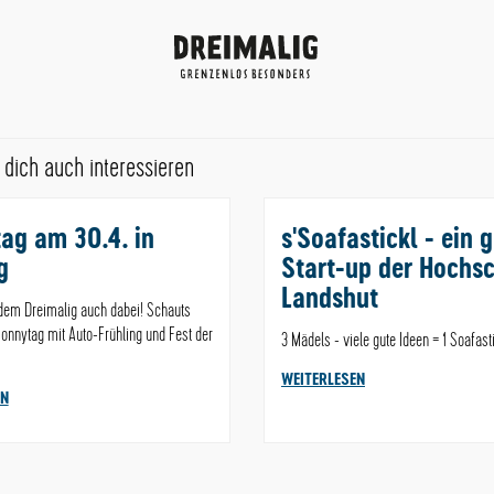
Dreimalig
dich auch interessieren
ag am 30.4. in
s'Soafastickl - ein 
g
Start-up der Hochs
Landshut
dem Dreimalig auch dabei! Schauts
onnytag mit Auto-Frühling und Fest der
3 Mädels - viele gute Ideen = 1 Soafast
WEITERLESEN
EN