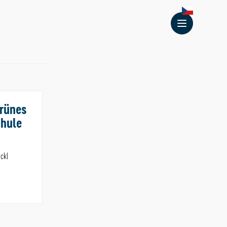
Menu
grünes
chule
ickl