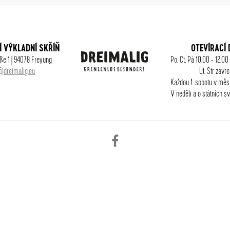
Í VÝKLADNÍ SKŘÍŇ
OTEVÍRACÍ
ße 1 | 94078 Freyung
Po, Ct, Pá 10.00 - 12.00
@dreimalig.eu
Ut, Str zavr
Každou 1. sobotu v měsí
V neděli a o státních s
Facebook