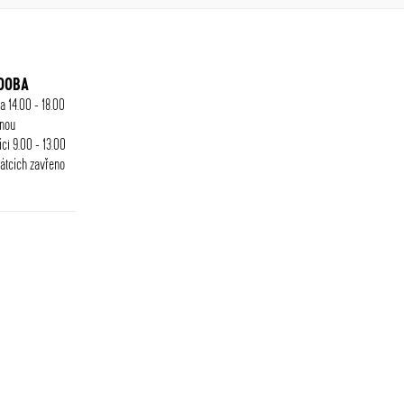
 DOBA
 a 14.00 - 18.00
enou
ci 9.00 - 13.00
vátcích zavřeno